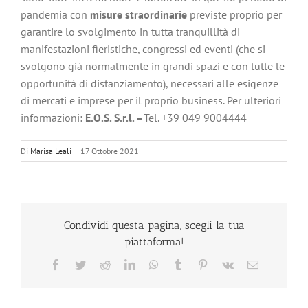
pandemia con
misure straordinarie
previste proprio per
garantire lo svolgimento in tutta tranquillità di
manifestazioni fieristiche, congressi ed eventi (che si
svolgono già normalmente in grandi spazi e con tutte le
opportunità di distanziamento), necessari alle esigenze
di mercati e imprese per il proprio business. Per ulteriori
informazioni:
E.O.S. S.r.l. –
Tel. +39 049 9004444
Di
Marisa Leali
|
17 Ottobre 2021
Condividi questa pagina, scegli la tua
piattaforma!
Facebook
Twitter
Reddit
LinkedIn
WhatsApp
Tumblr
Pinterest
Vk
Email