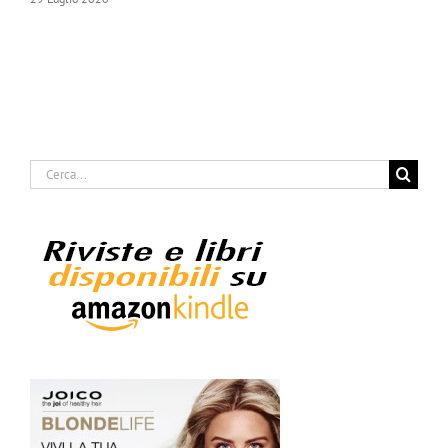
Cerca
per: