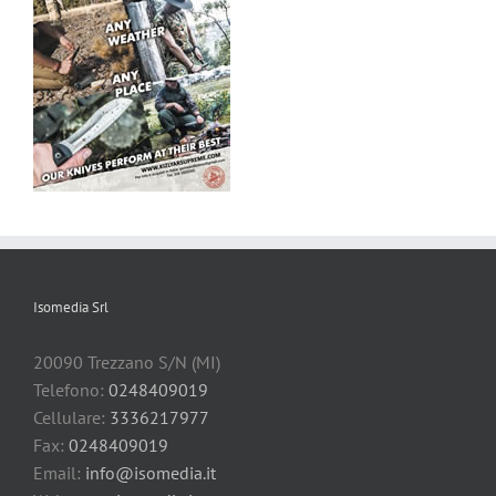
Isomedia Srl
20090 Trezzano S/N (MI)
Telefono:
0248409019
Cellulare:
3336217977
Fax:
0248409019
Email:
info@isomedia.it