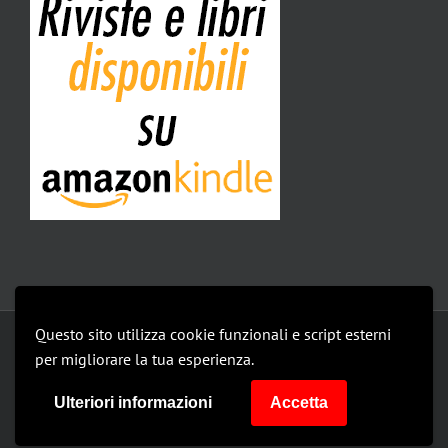
Questo sito utilizza cookie funzionali e script esterni
Copyright 2019 Isomedia Srl | All Rights Reserved |
privacy policy
per migliorare la tua esperienza.
Le mie impostazioni
Ulteriori informazioni
Accetta
Facebook
Facebook
Facebook
Facebook
Instagram
Instagram
Instagram