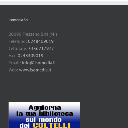
Isomedia Srl
20090 Trezzano S/N (MI)
Telefono:
0248409019
Cellulare:
3336217977
Fax:
0248409019
Email:
info@isomedia.it
Web:
www.isomedia.it