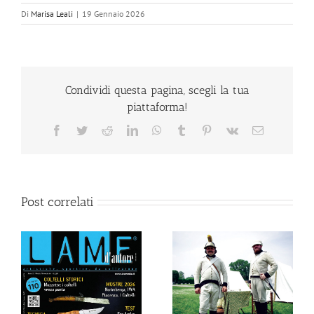
Di
Marisa Leali
|
19 Gennaio 2026
Condividi questa pagina, scegli la tua
piattaforma!
Facebook
Twitter
Reddit
LinkedIn
WhatsApp
Tumblr
Pinterest
Vk
Email
Post correlati