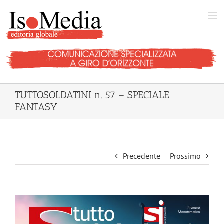
Salta
al
contenuto
TUTTOSOLDATINI n. 57 – SPECIALE
FANTASY
Precedente
Prossimo
Ingrandisci
immagine