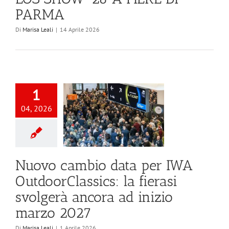
PARMA
Di
Marisa Leali
|
14 Aprile 2026
1
04, 2026
Nuovo cambio data per IWA
OutdoorClassics: la fierasi
svolgerà ancora ad inizio
marzo 2027
Di
Marisa Leali
|
1 Aprile 2026