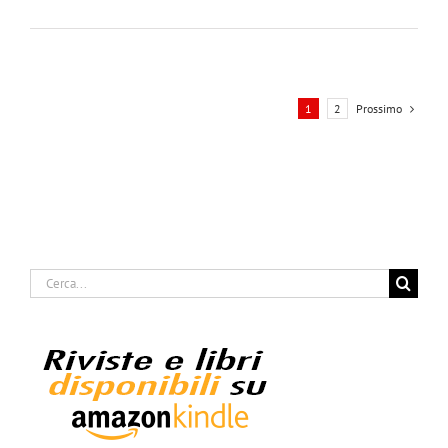
Prossimo
1
2
Cerca
per: