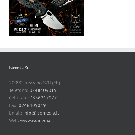
Isomedia Srl
20090 Trezzano S/N (MI)
Telefono:
0248409019
Cellulare:
3336217977
Fax:
0248409019
Email:
info@isomedia.it
Web:
www.isomedia.it