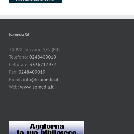
Isomedia Srl
20090 Trezzano S/N (MI)
Telefono:
0248409019
Cellulare:
3336217977
Fax:
0248409019
Email:
info@isomedia.it
Web:
www.isomedia.it