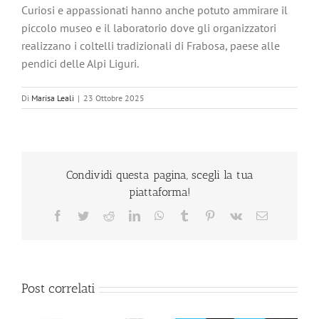
Curiosi e appassionati hanno anche potuto ammirare il
piccolo museo e il laboratorio dove gli organizzatori
realizzano i coltelli tradizionali di Frabosa, paese alle
pendici delle Alpi Liguri.
Di
Marisa Leali
|
23 Ottobre 2025
Condividi questa pagina, scegli la tua
piattaforma!
Facebook
Twitter
Reddit
LinkedIn
WhatsApp
Tumblr
Pinterest
Vk
Email
Post correlati