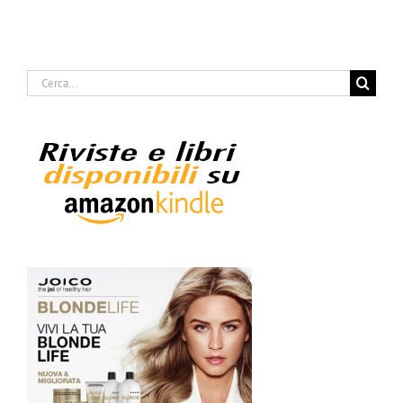
Cerca
per: