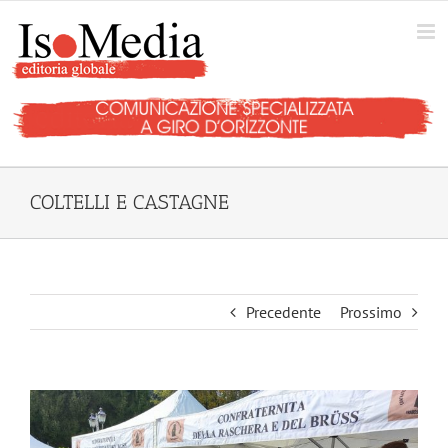
Salta
al
contenuto
COLTELLI E CASTAGNE
Precedente
Prossimo
Ingrandisci
immagine