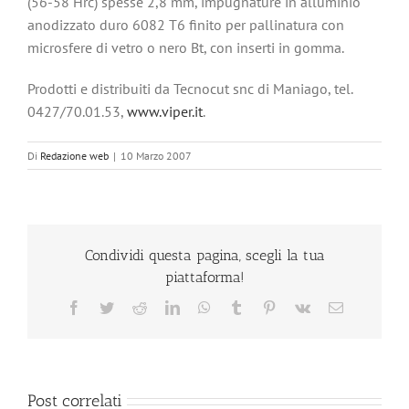
(56-58 Hrc) spesse 2,8 mm, impugnature in alluminio
anodizzato duro 6082 T6 finito per pallinatura con
microsfere di vetro o nero Bt, con inserti in gomma.
Prodotti e distribuiti da Tecnocut snc di Maniago, tel.
0427/70.01.53,
www.viper.it
.
Di
Redazione web
|
10 Marzo 2007
Condividi questa pagina, scegli la tua
piattaforma!
Facebook
Twitter
Reddit
LinkedIn
WhatsApp
Tumblr
Pinterest
Vk
Email
Post correlati