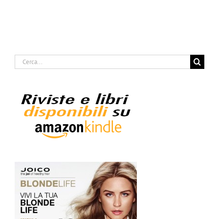
Cerca
per: