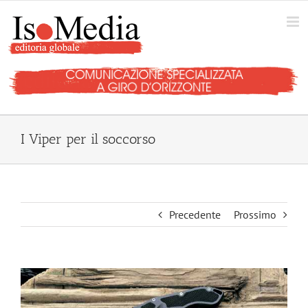
Salta
al
contenuto
I Viper per il soccorso
Precedente
Prossimo
Ingrandisci
immagine