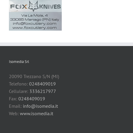
Isomedia Srl
20090 Trezzano S/N (MI)
Telefono:
0248409019
Cellulare:
3336217977
Fax:
0248409019
Email:
info@isomedia.it
Web:
www.isomedia.it