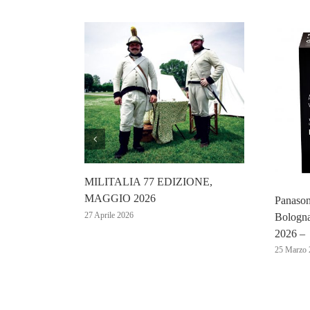
essione
MILITALIA 77 EDIZIONE,
MAGGIO 2026
Panason
27 Aprile 2026
Bologna
2026 –
25 Marzo 