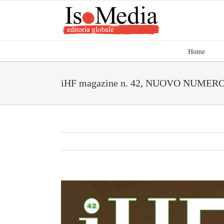
Salta
al
contenuto
Home
iHF magazine n. 42, NUOVO NUMERO
Ingrandisci
immagine