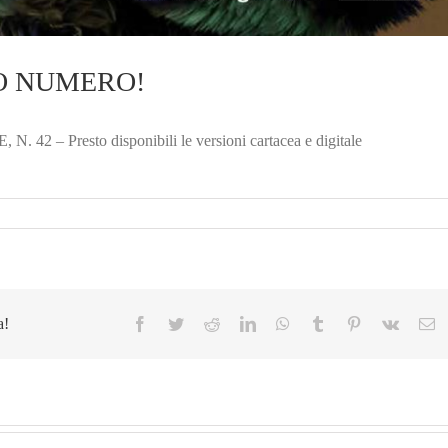
OVO NUMERO!
 42 – Presto disponibili le versioni cartacea e digitale
a!
Facebook
Twitter
Reddit
LinkedIn
WhatsApp
Tumblr
Pinterest
Vk
E