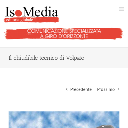
Salta
al
contenuto
Il chiudibile tecnico di Volpato
Precedente
Prossimo
Ingrandisci
immagine