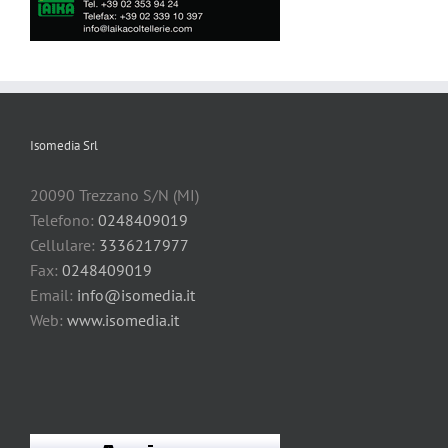
Isomedia Srl
20090 Trezzano S/N (MI)
Telefono:
0248409019
Cellulare:
3336217977
Fax:
0248409019
Email:
info@isomedia.it
Web:
www.isomedia.it