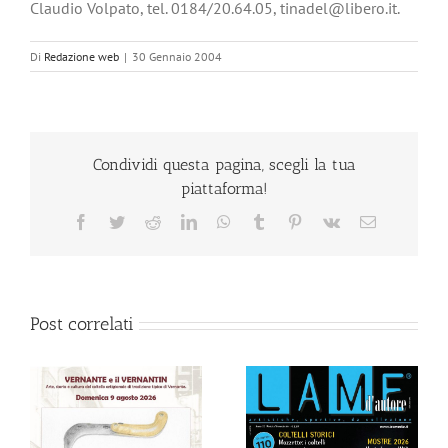
Claudio Volpato, tel. 0184/20.64.05, tinadel@libero.it.
Di
Redazione web
|
30 Gennaio 2004
Condividi questa pagina, scegli la tua
piattaforma!
Facebook
Twitter
Reddit
LinkedIn
WhatsApp
Tumblr
Pinterest
Vk
Email
Post correlati