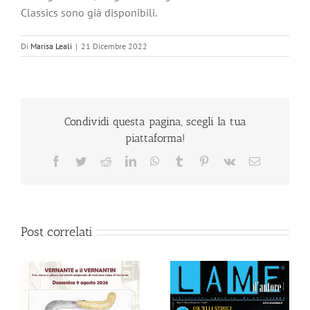
Classics sono già disponibili.
Di
Marisa Leali
|
21 Dicembre 2022
Condividi questa pagina, scegli la tua
piattaforma!
Facebook
Twitter
Reddit
LinkedIn
WhatsApp
Tumblr
Pinterest
Vk
Email
Post correlati