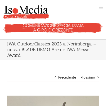
Salta
al
contenuto
IWA OutdoorClassics 2023 a Norimberga –
nuova BLADE DEMO Area e IWA Messer
Award
Precedente
Prossimo
Ingrandisci
immagine