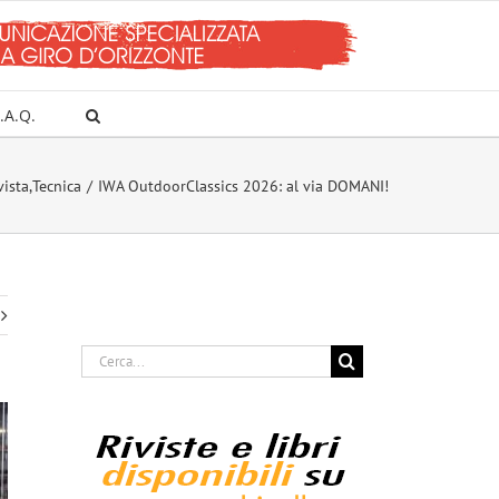
.A.Q.
vista
,
Tecnica
IWA OutdoorClassics 2026: al via DOMANI!
Cerca
per: