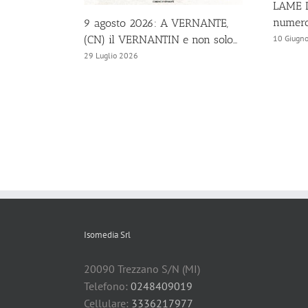
LAME D
numero
9 agosto 2026: A VERNANTE,
(CN) il VERNANTIN e non solo…
10 Giugn
29 Luglio 2026
Isomedia Srl
20090 Trezzano S/N (MI)
Telefono:
0248409019
Cellulare:
3336217977