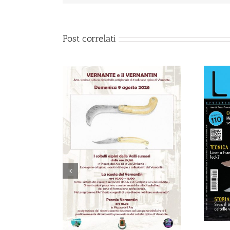
Post correlati
2026-
DIA (BG)