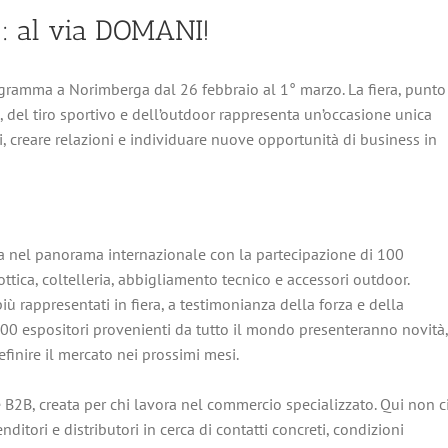
: al via DOMANI!
ogramma a Norimberga dal 26 febbraio al 1° marzo. La fiera, punto
a, del tiro sportivo e dell’outdoor rappresenta un’occasione unica
i, creare relazioni e individuare nuove opportunità di business in
ia nel panorama internazionale con la partecipazione di 100
 ottica, coltelleria, abbigliamento tecnico e accessori outdoor.
iù rappresentati in fiera, a testimonianza della forza e della
1.000 espositori provenienti da tutto il mondo presenteranno novità,
efinire il mercato nei prossimi mesi.
B2B, creata per chi lavora nel commercio specializzato. Qui non c
ditori e distributori in cerca di contatti concreti, condizioni