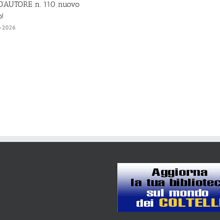
’AUTORE n. 110 nuovo
!
o 2026