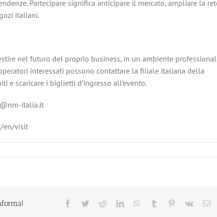
denze. Partecipare significa anticipare il mercato, ampliare la ret
ozi italiani.
stire nel futuro del proprio business, in un ambiente professiona
peratori interessati possono contattare la filiale italiana della
i e scaricare i biglietti d’ingresso all’evento.
i@nm-italia.it
/en/visit
taforma!
Facebook
Twitter
Reddit
LinkedIn
WhatsApp
Tumblr
Pinterest
Vk
E