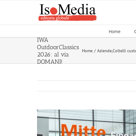
Salta
al
contenuto
Home
IWA
OutdoorClassics
Home
Aziende
,
Coltelli cus
2026: al via
DOMANI!
Ingrandisci
immagine