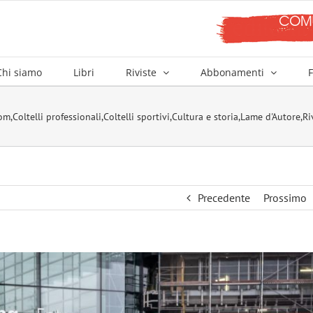
Chi siamo
Libri
Riviste
Abbonamenti
F
tom
,
Coltelli professionali
,
Coltelli sportivi
,
Cultura e storia
,
Lame d'Autore
,
Ri
Precedente
Prossimo