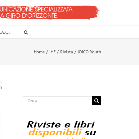
.A.Q.
Home
iHF
Rivista
JOICO Youth
Cerca
per: