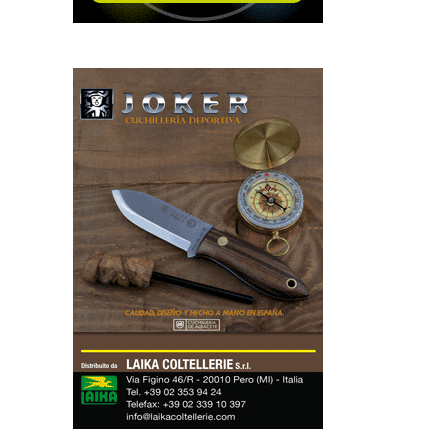
UVERNADA a Saluzzo (CN) e
“Lame, coltelli e ferri taglienti
delle Alpi Occitane”
23 Ottobre 2025