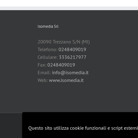
Isomedia Srl
20090 Trezzano S/N (MI)
Telefono:
0248409019
Cellulare:
3336217977
Fax:
0248409019
Email:
info@isomedia.it
Web:
www.isomedia.it
Copyright 2019 Isomedia Srl | All Rights Reserved |
privacy polic
Questo sito utilizza cookie funzionali e script estern
Le mie impostazioni