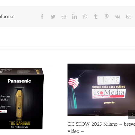
taforma!
Facebook
Twitter
Reddit
LinkedIn
WhatsApp
Tumblr
Pinterest
Vk
E
CIC SHOW 2025 Milano — brev
video —