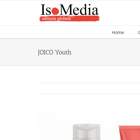
Salta
al
contenuto
Home
JOICO Youth
Ingrandisci
immagine