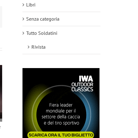
Libri
mail
Senza categoria
Tutto Soldatini
Rivista
L’evoluzione dell
e
ACCONCIATORE
7 Marzo 2025