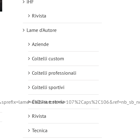
iHF
Rivista
Lame d'Autore
Aziende
Coltelli custom
Coltelli professionali
Coltelli sportivi
Cultura e storia
refix=lame+d%27autore+n.+107%2Caps%2C106&ref=nb_sb_n
Rivista
Tecnica