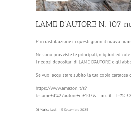
LAME D’AUTORE N. 107 n
E’ in distribuzione in questi giorni il nuovo n
Ne sono provviste le principali, migliori edicole 
i negozi depositari di LAME D’AUTORE e gli abbo
Se vuoi acquistare subito la tua copia cartacea 
https://www.amazon.it/s?
k=lame+d%27autore+n.+107&__mk_it_IT=%
Di
Marisa Leali
|
5 Settembre 2025