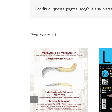
Condividi questa pagina, scegli la tua piat
Post correlati
2026-
DIA (BG)