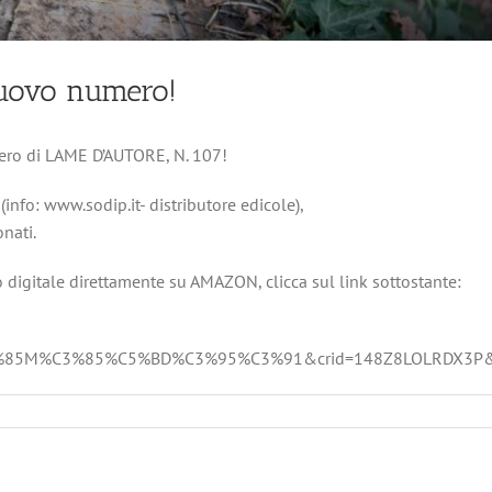
uovo numero!
umero di LAME D’AUTORE, N. 107!
(info: www.sodip.it- distributore edicole),
nati.
o digitale direttamente su AMAZON, clicca sul link sottostante:
C3%85M%C3%85%C5%BD%C3%95%C3%91&crid=148Z8LOLRDX3P&sp