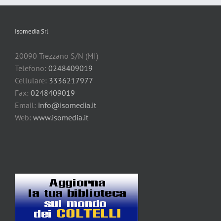
Isomedia Srl
20090 Trezzano S/N (MI)
Telefono:
0248409019
Cellulare:
3336217977
Fax:
0248409019
Email:
info@isomedia.it
Web:
www.isomedia.it