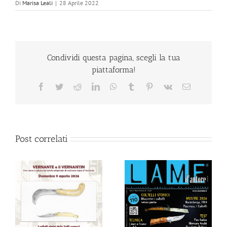
Di
Marisa Leali
|
28 Aprile 2022
Condividi questa pagina, scegli la tua
piattaforma!
Facebook
Twitter
Reddit
LinkedIn
WhatsApp
Tumblr
Pinterest
Vk
Email
Post correlati