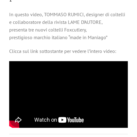
In questo video, TOMMASO RUMICI, designer di coltelli
e collaboratore della rivista LAME D’AUTORE,
presenta tre nuovi coltelli Foxcutlery,
prestigioso marchio italiano “made in Maniago”
Clicca sul link sottostante per vedere l’intero video: