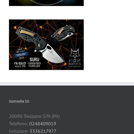
Isomedia Srl
20090 Trezzano S/N (MI)
Telefono:
0248409019
Cellulare:
3336217977