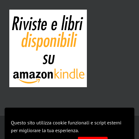
Questo sito utilizza cookie funzionali e script esterni
Copyright 2019 Isomedia Srl | All Rights Reserved |
privacy policy
per migliorare la tua esperienza.
Le mie impostazioni