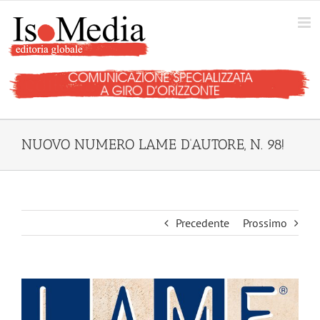
Salta
al
contenuto
NUOVO NUMERO LAME D’AUTORE, N. 98!
Precedente
Prossimo
Ingrandisci
immagine