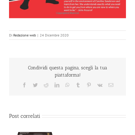
Di
Redazione web
|
24 Dicembre 2020
Condividi questa pagina, scegli la tua
piattaforma!
Facebook
Twitter
Reddit
LinkedIn
WhatsApp
Tumblr
Pinterest
Vk
Email
Post correlati