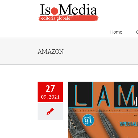
Salta
al
contenuto
Home
AMAZON
27
09, 2021