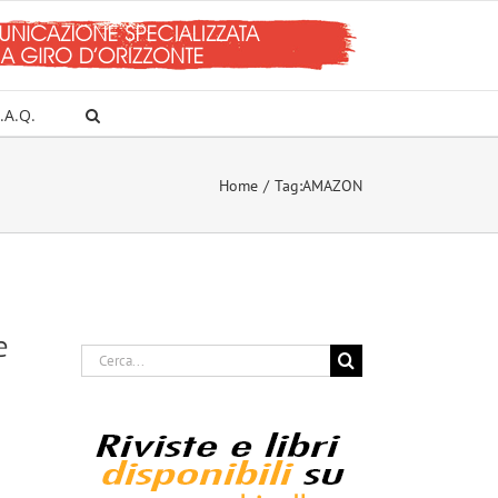
.A.Q.
Home
Tag:
AMAZON
e
Cerca
per: