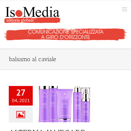
Salta
al
contenuto
balsamo al caviale
27
04, 2021