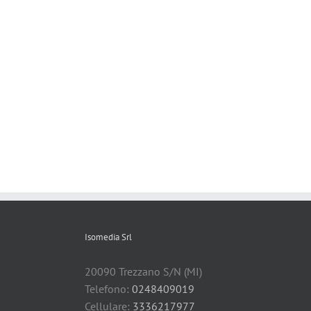
Isomedia Srl
20090 Trezzano S/N (MI)
Telefono:
0248409019
Cellulare:
3336217977