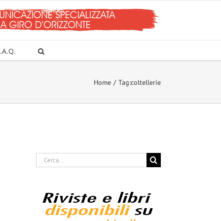
.A.Q.
Home
Tag:
coltellerie
Cerca
per: