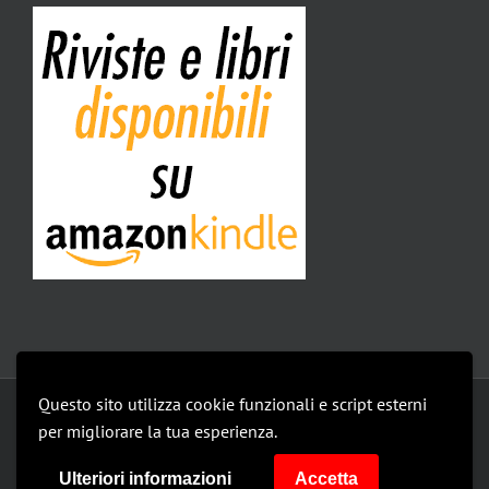
Questo sito utilizza cookie funzionali e script esterni
Copyright 2019 Isomedia Srl | All Rights Reserved |
privacy policy
per migliorare la tua esperienza.
Le mie impostazioni
Ulteriori informazioni
Accetta