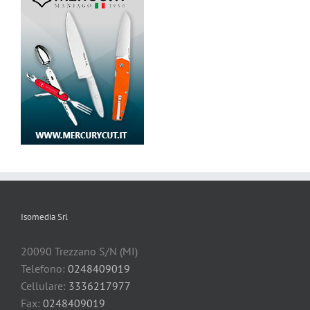
Isomedia Srl
20090 Trezzano S/N (MI)
Telefono:
0248409019
Cellulare:
3336217977
Fax:
0248409019