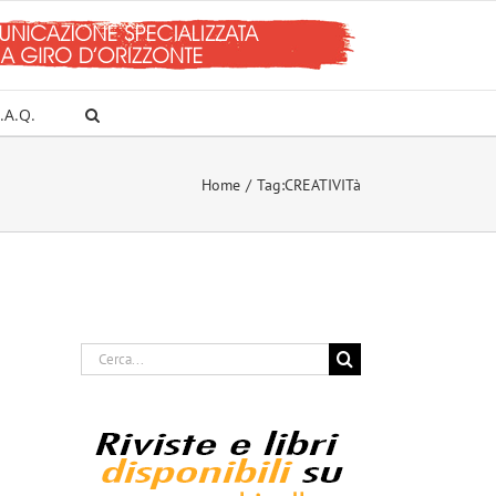
.A.Q.
Home
Tag:
CREATIVITà
Cerca
per: