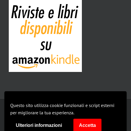
Questo sito utilizza cookie funzionali e script esterni
Copyright 2019 Isomedia Srl | All Rights Reserved |
privacy policy
per migliorare la tua esperienza.
Le mie impostazioni
Ulteriori informazioni
Accetta
Facebook
Facebook
Facebook
Facebook
Instagram
Instagram
Instagram