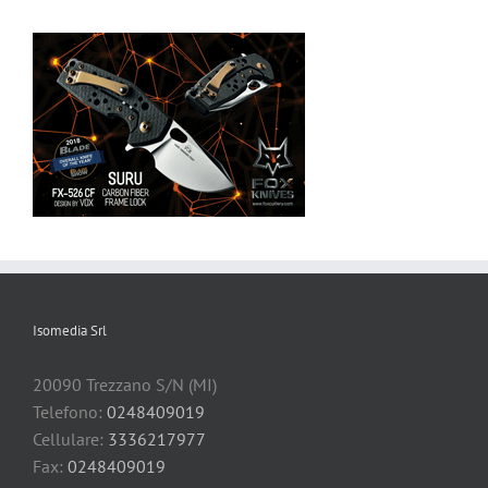
Isomedia Srl
20090 Trezzano S/N (MI)
Telefono:
0248409019
Cellulare:
3336217977
Fax:
0248409019