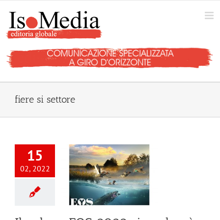
Salta
al
contenuto
fiere si settore
15
02, 2022