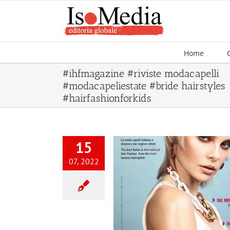
Salta
al
contenuto
Home
#ihfmagazine #riviste modacapelli
#modacapeliestate #bride hairstyles
#hairfashionforkids
15
07, 2022