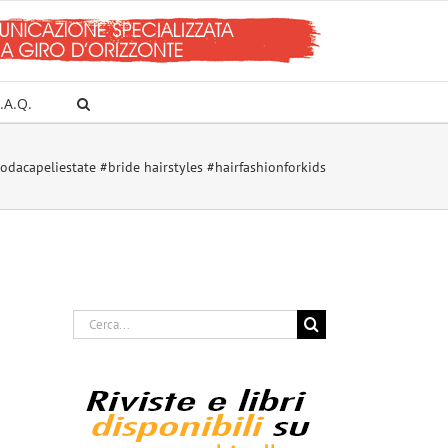
.A.Q.
dacapeliestate #bride hairstyles #hairfashionforkids
Cerca
per: