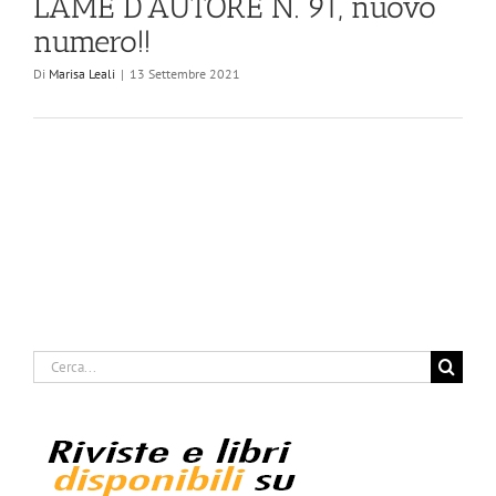
LAME D’AUTORE N. 91, nuovo
numero!!
Di
Marisa Leali
|
13 Settembre 2021
Cerca
per: