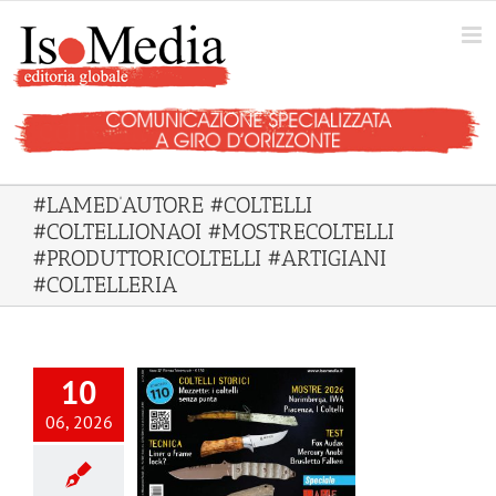
Salta
al
contenuto
#LAMED’AUTORE #COLTELLI
#COLTELLIONAOI #MOSTRECOLTELLI
#PRODUTTORICOLTELLI #ARTIGIANI
#COLTELLERIA
10
06, 2026