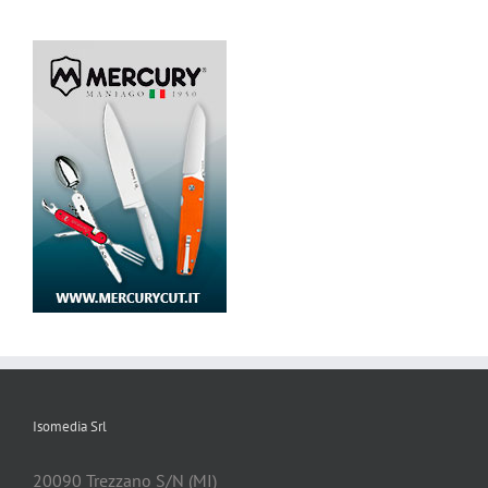
Isomedia Srl
20090 Trezzano S/N (MI)