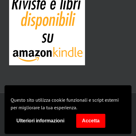
Questo sito utilizza cookie funzionali e script esterni
Copyright 2019 Isomedia Srl | All Rights Reserved |
privacy policy
per migliorare la tua esperienza.
Le mie impostazioni
Ulteriori informazioni
Accetta
Facebook
Facebook
Facebook
Facebook
Instagram
Instagram
Instagram