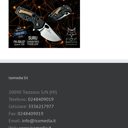
Isomedia Srl
20090 Trezzano S/N (MI)
Telefono:
0248409019
Cellulare:
3336217977
Fax:
0248409019
Email:
info@isomedia.it
Web:
www.isomedia.it