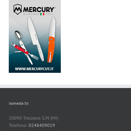
Isomedia Srl
20090 Trezzano S/N (MI)
Telefono:
0248409019