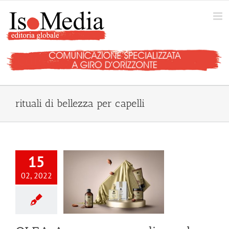
Salta
al
contenuto
rituali di bellezza per capelli
15
02, 2022