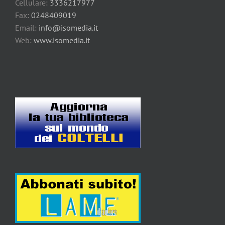
Cellulare:
3336217977
Fax:
0248409019
Email:
info@isomedia.it
Web:
www.isomedia.it