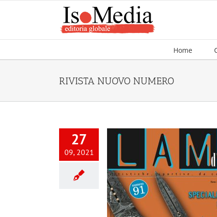
Salta
al
contenuto
Home
RIVISTA NUOVO NUMERO
27
09, 2021