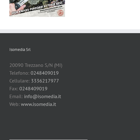
Isomedia Srl
20090 Trezzano S/N (MI)
Telefono:
0248409019
Cellulare:
3336217977
Fax:
0248409019
Email:
info@isomedia.it
Web:
www.isomedia.it