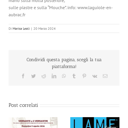
mano sulla molla posteriore,
sulle piastre e sulla “Mouche”. info: www.laguiole-en-
aubrac.fr
Di
Marisa Leali
|
20 Marzo 2024
Condividi questa pagina, scegli la tua
piattaforma!
Facebook
Twitter
Reddit
LinkedIn
WhatsApp
Tumblr
Pinterest
Vk
Email
Post correlati