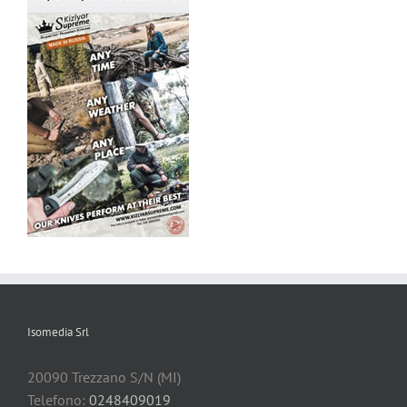
Isomedia Srl
20090 Trezzano S/N (MI)
Telefono:
0248409019