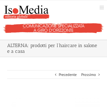
Salta
al
contenuto
ALTERNA: prodotti per l’haircare in salone
e a casa
Precedente
Prossimo
Ingrandisci
immagine