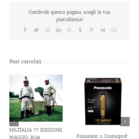
Condividi questa pagina, scegli la tua
piattaforma!
Facebook
Twitter
Reddit
LinkedIn
WhatsApp
Tumblr
Pinterest
Vk
Email
Post correlati
MILITALIA 77 EDIZIONE,
Panasonic a Cosmoprof
MAGGIO 2026