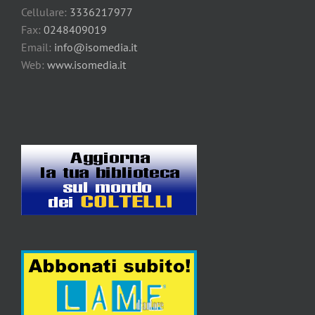
Cellulare:
3336217977
Fax:
0248409019
Email:
info@isomedia.it
Web:
www.isomedia.it