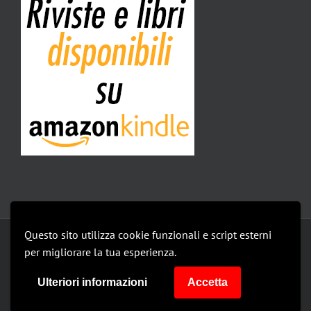
Questo sito utilizza cookie funzionali e script esterni
Copyright 2019 Isomedia Srl | All Rights Reserved |
privacy policy
per migliorare la tua esperienza.
Le mie impostazioni
Ulteriori informazioni
Accetta
Facebook
Facebook
Facebook
Facebook
Instagram
Instagram
Instagram