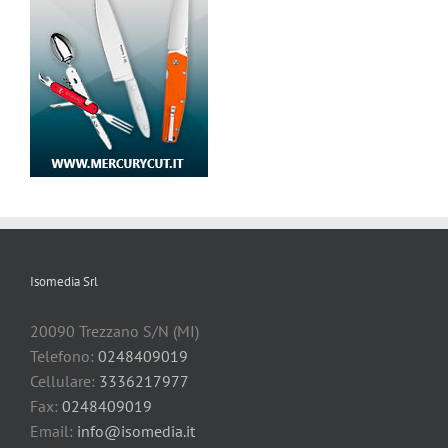
Isomedia Srl
20090 Trezzano S/N (MI)
Telefono:
0248409019
Cellulare:
3336217977
Fax:
0248409019
Email:
info@isomedia.it