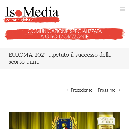
Salta
al
contenuto
EUROMA 2021, ripetuto il successo dello
scorso anno
Precedente
Prossimo
Ingrandisci
immagine