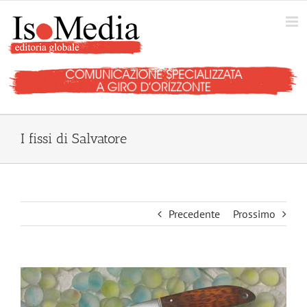
Salta
al
contenuto
I fissi di Salvatore
Precedente
Prossimo
Ingrandisci
immagine