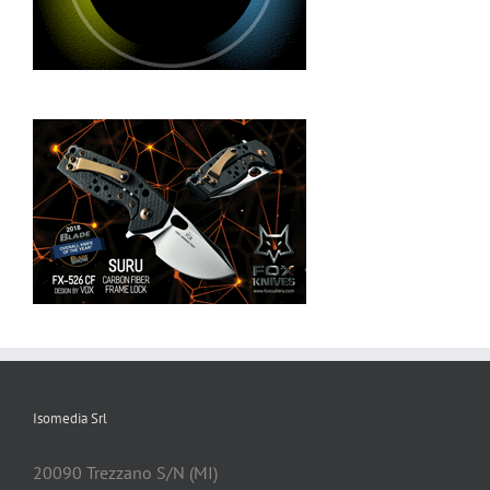
Isomedia Srl
20090 Trezzano S/N (MI)