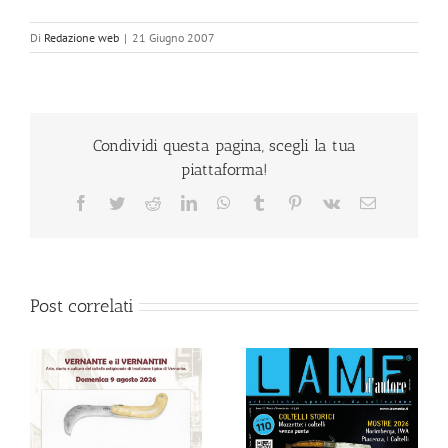
Di
Redazione web
|
21 Giugno 2007
Condividi questa pagina, scegli la tua
piattaforma!
Facebook
Twitter
Reddit
LinkedIn
WhatsApp
Tumblr
Pinterest
Vk
Email
Post correlati