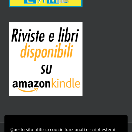
Questo sito utilizza cookie funzionali e script esterni
Copyright 2019 Isomedia Srl | All Rights Reserved |
privacy policy