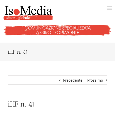
Salta
al
contenuto
iHF n. 41
Precedente
Prossimo
iHF n. 41