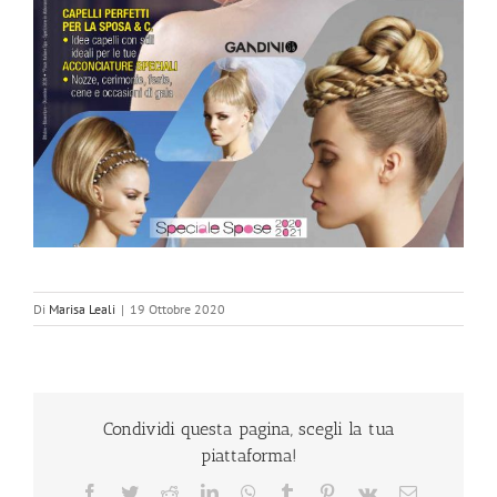
Di
Marisa Leali
|
19 Ottobre 2020
Condividi questa pagina, scegli la tua
piattaforma!
Facebook
Twitter
Reddit
LinkedIn
WhatsApp
Tumblr
Pinterest
Vk
Email