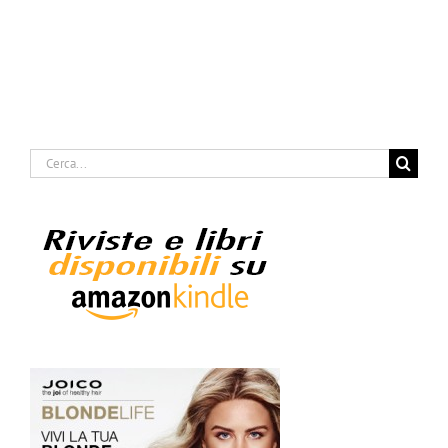
Cerca
per: