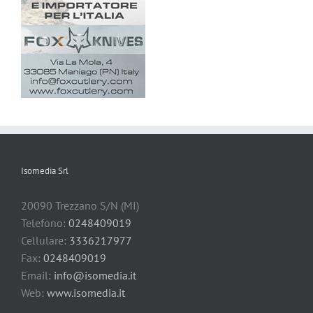
Isomedia Srl
20090 Trezzano S/N (MI)
Telefono:
0248409019
Cellulare:
3336217977
Fax:
0248409019
Email:
info@isomedia.it
Web:
www.isomedia.it