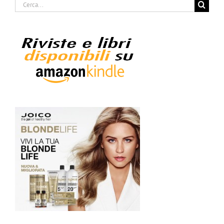
Cerca
per: