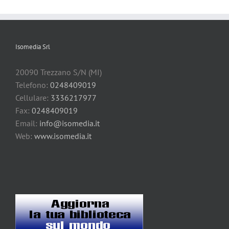
Isomedia Srl
20090 Trezzano S/N (MI)
Telefono:
0248409019
Cellulare:
3336217977
Fax:
0248409019
Email:
info@isomedia.it
Web:
www.isomedia.it