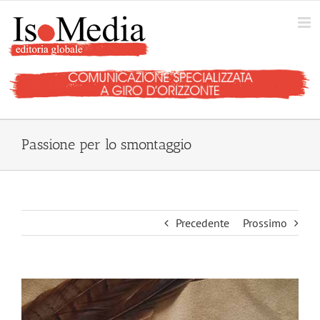
Salta
al
contenuto
Passione per lo smontaggio
Precedente
Prossimo
Ingrandisci
immagine