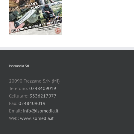
Isomedia Srl
20090 Trezzano S/N (MI)
Telefono:
0248409019
Cellulare:
3336217977
Fax:
0248409019
Email:
info@isomedia.it
Web:
www.isomedia.it