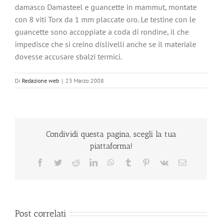
damasco Damasteel e guancette in mammut, montate
con 8 viti Torx da 1 mm placcate oro. Le testine con le
guancette sono accoppiate a coda di rondine, il che
impedisce che si creino dislivelli anche se il materiale
dovesse accusare sbalzi termici.
Di
Redazione web
|
23 Marzo 2008
Condividi questa pagina, scegli la tua
piattaforma!
Facebook
Twitter
Reddit
LinkedIn
WhatsApp
Tumblr
Pinterest
Vk
Email
Post correlati