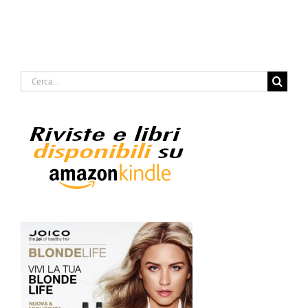
Cerca
per: