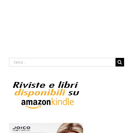
Cerca
per: