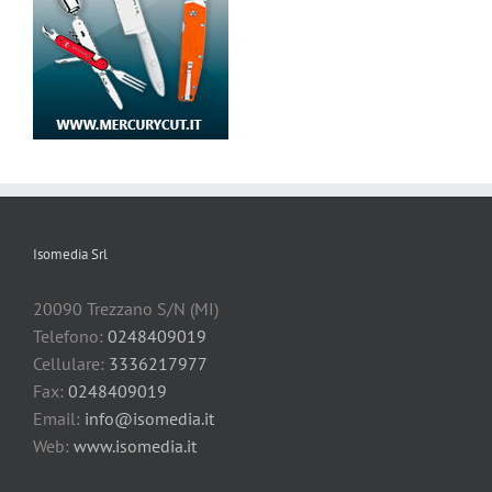
Isomedia Srl
20090 Trezzano S/N (MI)
Telefono:
0248409019
Cellulare:
3336217977
Fax:
0248409019
Email:
info@isomedia.it
Web:
www.isomedia.it