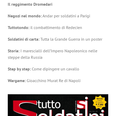
Il reggimento Dromedari
Negozi nel mondo:
Andar per soldatini a Parigi
Tuttotondo:
il combattimento di Redecien
Soldatini di carta:
Tutta la Grande Guerra in un poster
Storia:
I marescialli dell’Impero Napoleonico nelle
steppe della Russia
Step by step:
Come dipingere un cavallo
Wargame:
Gioacchino Murat Re di Napoli