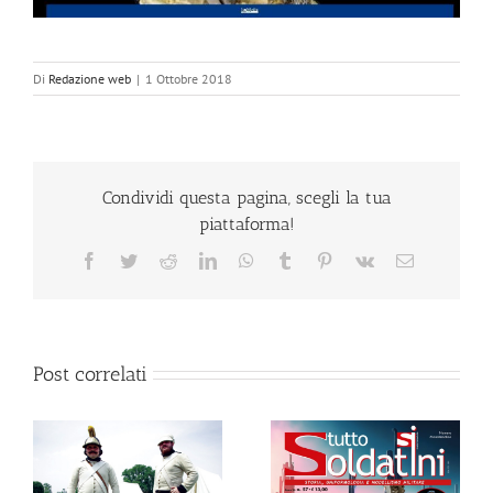
Di
Redazione web
|
1 Ottobre 2018
Condividi questa pagina, scegli la tua
piattaforma!
Facebook
Twitter
Reddit
LinkedIn
WhatsApp
Tumblr
Pinterest
Vk
Email
Post correlati