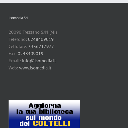
Isomedia Srl
20090 Trezzano S/N (MI)
Telefono:
0248409019
Cellulare:
3336217977
Fax:
0248409019
Email:
info@isomedia.it
Web:
www.isomedia.it