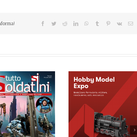
taforma!
Facebook
Twitter
Reddit
LinkedIn
WhatsApp
Tumblr
Pinterest
Vk
E