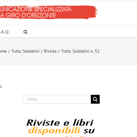
.A.Q.
ome
Tutto Soldatini
Rivista
Tutto Soldatini n. 52
Cerca
per: