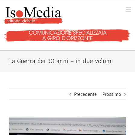
Salta
al
contenuto
La Guerra dei 30 anni – in due volumi
Precedente
Prossimo
Ingrandisci
immagine