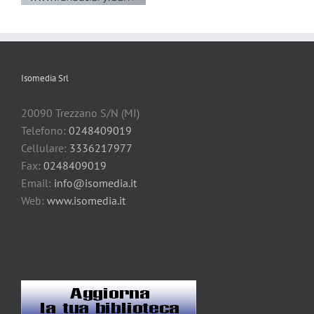
Isomedia Srl
20090 Trezzano S/N (MI)
Telefono:
0248409019
Cellulare:
3336217977
Fax:
0248409019
Email:
info@isomedia.it
Web:
www.isomedia.it