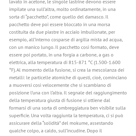
lavato in acetone, le singole lastrine devono essere
impilate una sull’altra, molto ordinatamente, in una
sorta di “pacchetto”, come quello del damasco. Il
pacchetto deve poi essere bloccato in una morsa
costituita da due piastre in acciaio imbullonate, per
esempio, all’interno cosparse di argilla mista ad acqua,
con un manico lungo. Il pacchetto così formato, deve
essere poi portato, in una forgia a carbone, a gas o
elettrica, alla temperatura di 815-871 °C (1.500-1.600
°F). Al momento della fusione, si crea la mescolanza dei
metalli: le particelle atomiche di questi, cioè, cominciano
a muoversi così velocemente che si scambiano di
posizione l’una con l’altra. Il segnale del raggiungimento
della temperatura giusta di fusione si ottiene dal
formarsi di una sorta di ombreggiatura ben visibile sulla
superficie. Una volta raggiunta la temperatura, ci si può
assicurare della “solidità” del mokume, assestando
qualche colpo, a caldo, sull’incudine. Dopo il