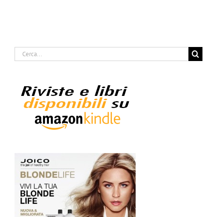
Cerca
per: