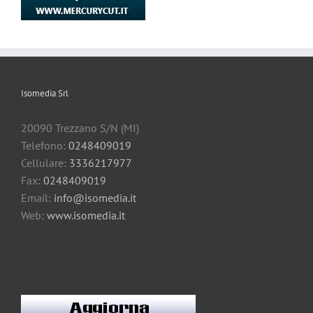
Isomedia Srl
20090 Trezzano S/N (MI)
Telefono:
0248409019
Cellulare:
3336217977
Fax:
0248409019
Email:
info@isomedia.it
Web:
www.isomedia.it