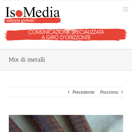
Salta
al
contenuto
Mix di metalli
Precedente
Prossimo
Ingrandisci
immagine